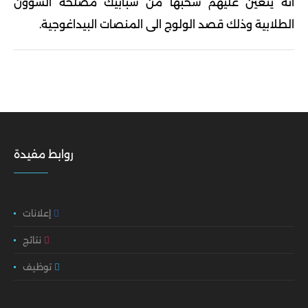
أ
ن
ه
يتعين عليهم سحب
ها
من شبابيك مصلحة الشؤون
الطلابية وذلك
قصد الولوج الى
ال
منصات البيداغوجي
ة.
روابط مفيدة
إعلانات
نتائج
توظيف