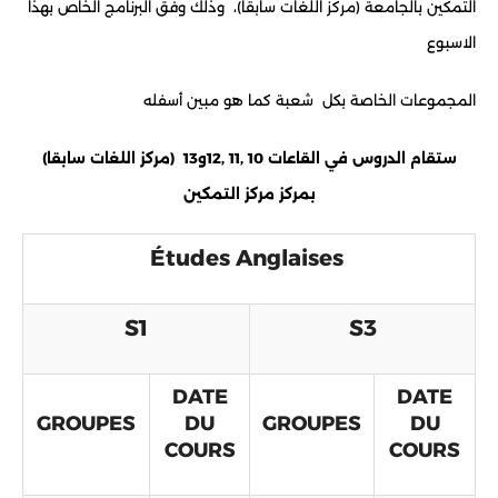
التمكين بالجامعة (مركز اللغات سابقا)، وذلك وفق البرنامج الخاص بهذا
الاسبوع
المجموعات الخاصة بكل شعبة كما هو مبين أسفله
(مركز اللغات سابقا) ستقام الدروس في القاعات 10 ,11 ,12و13
بمركز مركز التمكين
Études Anglaises
S1
S3
DATE
DATE
GROUPES
DU
GROUPES
DU
COURS
COURS