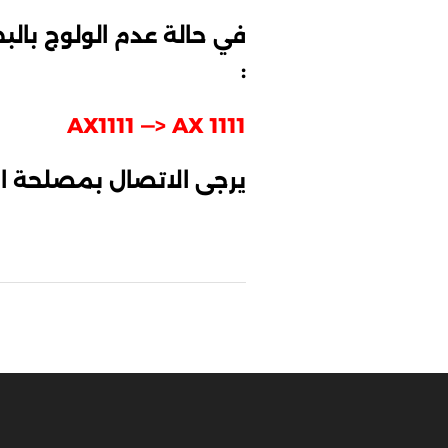
في حالة عدم الولوج بالب
:
AX1111 —> AX 1111
يرجى الاتصال بمصلحة ال