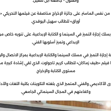
والفنون – جامعة ابن طفيل.
 من نفس الماستر، على جائزة الإخراج مناصفة عن فيلمها التحريكي «ع
أوراق» للطالب سهيل اليوقدي.
بسلك إجازة التميز في السينما و الكتابة الإبداعية، على تنويه خاص من 
الإبداعي وتميز أسلوبها الفني.
إجازة التميز في مسلك السينما والكتابة الإبداعية بمركز الاتصال 
فيلم «طيف زماكان» للطالب كريم تاجواوت، الذي لقي إشادة كبيرة من 
مستوى الكتابة والإخراج.
ى الأكاديمي والفني المتميز الذي بلغته التكوينات بكلية اللغات والآ
وكفاءتهم في المجال السينمائي الجامعي.