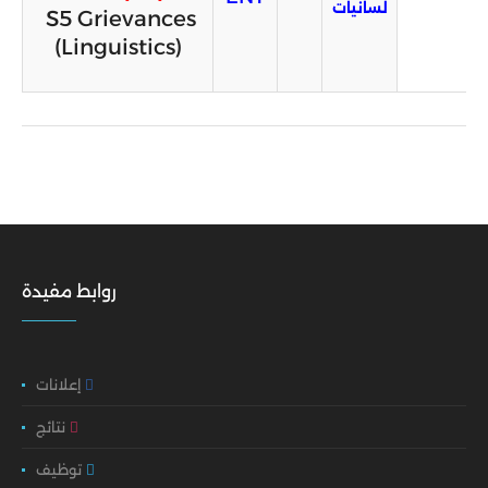
لسانيات
S5 Grievances
(Linguistics)
روابط مفيدة
إعلانات
نتائج
توظيف