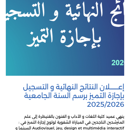
إعـــــــلان النتائج النهائية و التسجيل
بإجازة التميز برسم السنة الجامعية
2025/2026
ينهي عميد كلية اللغات و الآداب و الفنون بالقنيطرة إلى علم
المترشحين الناجحين في المباراة الشفوية لولوج إجازة التميز في :
Audiovisuel, jeu, design et multimédia interactif السينما و