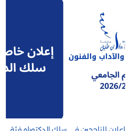
إعلان للناجحين في سلك الدكتوراه فئة