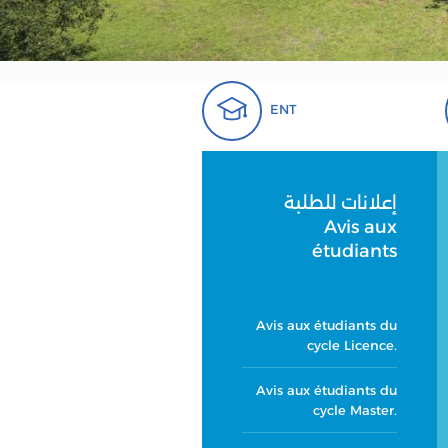
ENT
إعلانات للطلبة
Avis aux
étudiants
Avis aux étudiants du
cycle Licence.
Avis aux étudiants du
cycle Master.