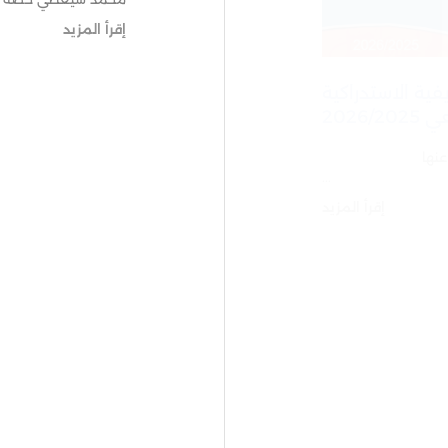
إقرأ المزيد
يفية الاستدراكية
23
2026
AVR
2026
ئج المعلن عنها
...
إقرأ المزيد
23
AVR
2026
إعلان عن التغيب 
ننهى إلى علم طلبة مسل
بوخريص سيتغيب يوم الاثنين27 ابريل 2026 و ان
إقرأ المزيد