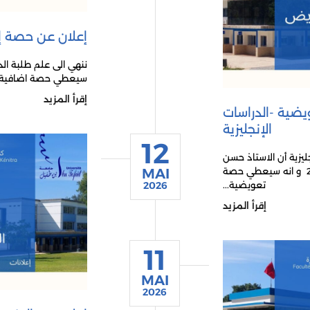
إعلان عن حصة إض
ننهي الى علم طلبة الدر
سيعطي حصة اضافية يوم الخميس 
إقرأ المزيد
يضية -الدراسات
الإنجليزية
12
ليزية أن الاستاذ حسن
وحساة سيتغيب يوم الاربعاء 13 ماي 2026 و انه سيعطي حصة
MAI
تعويضية...
2026
إقرأ المزيد
11
MAI
2026